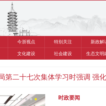
今浙视点
特别关注
新政解
文化建设
社会建设
生态文明
第二十七次集体学习时强调 强化政
时政要闻