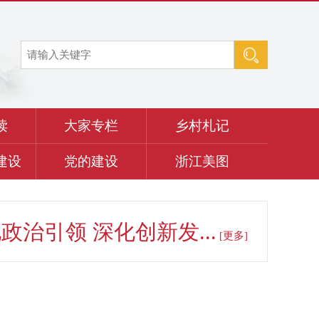
读
大家专栏
乡村札记
建设
党的建设
浙江美图
治引领 深化创新发...
[更多]