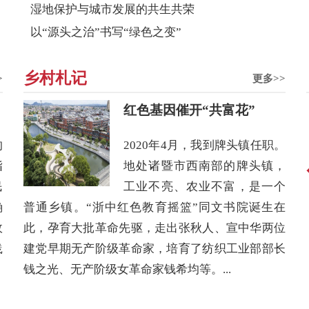
湿地保护与城市发展的共生共荣
以“源头之治”书写“绿色之变”
乡村札记
>
更多>>
红色基因催开“共富花”
的
2020年4月，我到牌头镇任职。
指
地处诸暨市西南部的牌头镇，
民
工业不亮、农业不富，是一个
确
普通乡镇。“浙中红色教育摇篮”同文书院诞生在
政
此，孕育大批革命先驱，走出张秋人、宣中华两位
202
践
建党早期无产阶级革命家，培育了纺织工业部部长
钱之光、无产阶级女革命家钱希均等。...