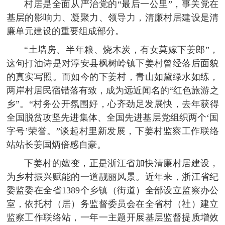
村居是全面从严治党的“最后一公里”，事关党在
基层的影响力、凝聚力、领导力，清廉村居建设是清
廉单元建设的重要组成部分。
“土墙房、半年粮、烧木炭，有女莫嫁下姜郎”，
这句打油诗是对淳安县枫树岭镇下姜村曾经落后面貌
的真实写照。而如今的下姜村，青山如黛绿水如练，
两岸村居民宿错落有致，成为远近闻名的“红色旅游之
乡”。“村务公开氛围好，心齐劲足发展快，去年获得
全国脱贫攻坚先进集体、全国先进基层党组织两个‘国
字号’荣誉。”谈起村里新发展，下姜村监察工作联络
站站长姜国炳倍感自豪。
下姜村的嬗变，正是浙江省加快清廉村居建设，
为乡村振兴赋能的一道靓丽风景。近年来，浙江省纪
委监委在全省1389个乡镇（街道）全部设立监察办公
室，依托村（居）务监督委员会在全省村（社）建立
监察工作联络站，一年一主题开展基层监督提质增效