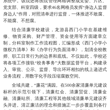
系统中。该院还将医院管理网格调整成党委、片区、
党支部、科室四级，要求46名网格员发挥“身边人监督
身边人”作用，对照清单进行监督，一体推进不敢腐、
不能腐、不想腐。
结合清廉学校建设，龙游县西门小学在基建维
修、物资采购、财产管理、资金使用等方面建章立
制，分科室制作工作流程图，汇编形成《西门小学小
微权力清单》和《办学行为负面清单》，划清全校教
师、职工日常行为的边界和底线。不仅如此，学校还
将各项工作接轨“校务事务”大数据监督平台，构建录
入、审批、公示、监督、导出环环相扣的线上递进式
业务流程，用数字化手段压缩腐败空间。
全域共建，“廉花”满园。在500余家清廉单元建设
标杆的示范引领下，清廉红会、清廉贸促、清廉金
融、清廉站所、清廉工程等其他领域清廉单元建设齐
头并进。清正廉洁的理念和措施正一步步覆盖到各行