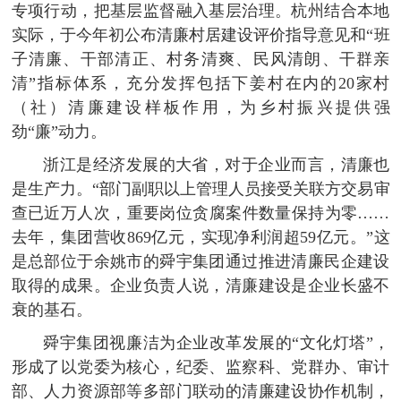
专项行动，把基层监督融入基层治理。杭州结合本地
实际，于今年初公布清廉村居建设评价指导意见和“班
子清廉、干部清正、村务清爽、民风清朗、干群亲
清”指标体系，充分发挥包括下姜村在内的20家村
（社）清廉建设样板作用，为乡村振兴提供强
劲“廉”动力。
浙江是经济发展的大省，对于企业而言，清廉也
是生产力。“部门副职以上管理人员接受关联方交易审
查已近万人次，重要岗位贪腐案件数量保持为零……
去年，集团营收869亿元，实现净利润超59亿元。”这
是总部位于余姚市的舜宇集团通过推进清廉民企建设
取得的成果。企业负责人说，清廉建设是企业长盛不
衰的基石。
舜宇集团视廉洁为企业改革发展的“文化灯塔”，
形成了以党委为核心，纪委、监察科、党群办、审计
部、人力资源部等多部门联动的清廉建设协作机制，