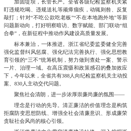
加固堤坝，长管长严。全省各级纪检监察机关紧
盯违规吃喝、违规送礼等顽瘴痼疾，动辄则咎、反复
敲打；针对“不吃公款吃老板”“不在本地跑外地”等新
问题新动向，打好明察暗访、数字赋能、部门联动“组
合拳”，在新征程中推动作风建设高质量发展。
标本兼治，一体推进。浙江省纪委监委健全完善
强化监督纠风惩腐、强化纪法完善执行、强化思想教
育引领的“三不”统筹机制，努力做到查处一案、警示
一片、治理一域。在高压震慑和政策感召的叠加效应
下，今年以来，全省共有388人向纪检监察机关主动投
案、830人主动交代问题。
聚焦社会清朗，进一步浓厚崇廉尚廉的氛围——
理念是行动的先导。清正廉洁的价值理念是构筑
拒腐防变思想防线、增强全社会清廉意识、形成廉荣
贪耻社会风尚的核心引领。