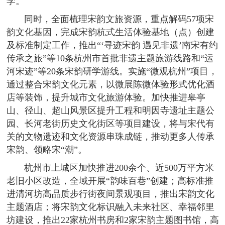
学。
同时，全面梳理宋韵文旅资源，重点解码57项宋
韵文化基因，完成宋韵杭式生活体验基地（点）创建
及标准制定工作，推出“‘寻迹宋韵 遇见非遗’南宋有约
传承之旅”等10条杭州市首批非遗主题旅游线路和“运
河宋迹”等20条宋韵研学游线。实施“微观杭州”项目，
通过整合宋韵文化元素，以微展陈微体验形式优化酒
店等装饰，提升城市文化旅游体验。加快推进皋亭
山、径山、超山风景区提升工程和明因寺遗址主题公
园、长河老街历史文化街区等项目建设，将与宋代有
关的文物遗迹和文化资源串珠成链，推动更多人传承
宋韵、领略宋“潮”。
杭州市上城区加快推进200余个、近500万平方米
老旧小区改造，全域开展“韵味百巷”创建；高标准推
进清河坊高品质步行街夜间景观项目，推出宋韵文化
主题酒店；将宋韵文化标识融入未来社区、幸福邻里
坊建设，推出22家杭州书房和2家宋韵主题图书馆，高