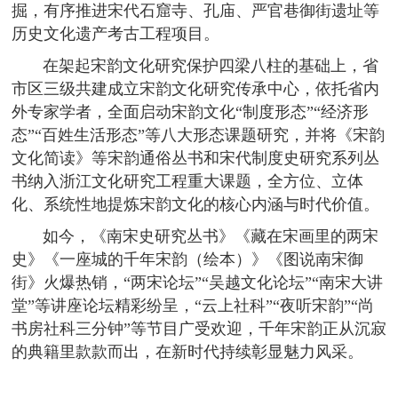
掘，有序推进宋代石窟寺、孔庙、严官巷御街遗址等
历史文化遗产考古工程项目。
在架起宋韵文化研究保护四梁八柱的基础上，省
市区三级共建成立宋韵文化研究传承中心，依托省内
外专家学者，全面启动宋韵文化“制度形态”“经济形
态”“百姓生活形态”等八大形态课题研究，并将《宋韵
文化简读》等宋韵通俗丛书和宋代制度史研究系列丛
书纳入浙江文化研究工程重大课题，全方位、立体
化、系统性地提炼宋韵文化的核心内涵与时代价值。
如今，《南宋史研究丛书》《藏在宋画里的两宋
史》《一座城的千年宋韵（绘本）》《图说南宋御
街》火爆热销，“两宋论坛”“吴越文化论坛”“南宋大讲
堂”等讲座论坛精彩纷呈，“云上社科”“夜听宋韵”“尚
书房社科三分钟”等节目广受欢迎，千年宋韵正从沉寂
的典籍里款款而出，在新时代持续彰显魅力风采。