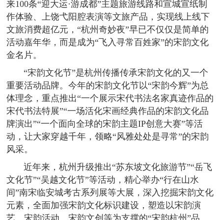
来100条“迎大运·游成都”主题旅游线路和宣城宣纸制
作体验、上饶弋阳腔表演等文旅产品，实现线上线下
文旅消费超亿元，“杭州奇妙夜”早已不仅仅是简单的
活动嘉年华，而是成为“飞入寻常百姓家”的宋韵文化
金名片。
“宋韵文化节”是杭州传播传承宋韵文化的又一个
重要活动品牌。今年的宋韵文化节以“宋韵今辉”为总
体理念，重点推出“一个展示宋代书法名家真迹作品的
宋代书法特展”“一场活化宋画经典作品的宋韵文化品
牌演出”“一个面向全球的宋韵主题IP创意大赛”等活
动，让大家穿越千年，领略“风雅处处是寻常”的宋韵
风采。
近年来，杭州升级推出“苏东坡文化旅游节”“岳飞
文化节”“吴越文化节”等活动，精心举办“行在山水
间”南宋临安城考古系列展等大展，深入挖掘宋韵文化
元素，全面加强宋韵文化标识建设，塑造以宋韵演
艺、宋韵活动、宋韵文创等为支撑的“宋韵杭州”品