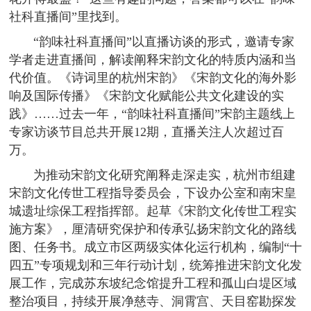
社科直播间”里找到。
“韵味社科直播间”以直播访谈的形式，邀请专家
学者走进直播间，解读阐释宋韵文化的特质内涵和当
代价值。《诗词里的杭州宋韵》《宋韵文化的海外影
响及国际传播》《宋韵文化赋能公共文化建设的实
践》……过去一年，“韵味社科直播间”宋韵主题线上
专家访谈节目总共开展12期，直播关注人次超过百
万。
为推动宋韵文化研究阐释走深走实，杭州市组建
宋韵文化传世工程指导委员会，下设办公室和南宋皇
城遗址综保工程指挥部。起草《宋韵文化传世工程实
施方案》，厘清研究保护和传承弘扬宋韵文化的路线
图、任务书。成立市区两级实体化运行机构，编制“十
四五”专项规划和三年行动计划，统筹推进宋韵文化发
展工作，完成苏东坡纪念馆提升工程和孤山白堤区域
整治项目，持续开展净慈寺、洞霄宫、天目窑勘探发