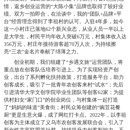
情，返乡创业运营的“大陈小集”品牌也取得了较好业
绩。双方一拍即合，在洽谈中，我的“团队+品牌+平
台”经营理念得到了李祖村的认可。入驻4年多，如今
这一小村庄已落地62个新兴业态，从业人员一半以上
是大学生，村民平均年收入突破6万元，村集体收入达
356万元，村庄年接待游客超70万人次，为持续擦
亮“三农”金名片奉献了绵薄之力。
创业初期，我们组建了“乡遇文旅”运营团队，将
重点放在创客队伍培养引进上。为了实现轻资产创
业，出台了系列孵化扶持政策，打造服务平台，助力
创客成长，吸引了一批青年农创客来村“试水”；先后
引进清华大学文创学院毕业生团队等创客62家；为提
供村妇女“家门口”的创业岗位，与村集体一起打造
了“妈妈的味道”美食街；村民众筹创建的“豌荳花餐
厨”更是生意火爆，成了网红打卡点。2022年，以李祖
创客为主体成立了义乌市农创客发展联合会，引入了
新女性共富联盟等社群，持续提升农创客影响力，不