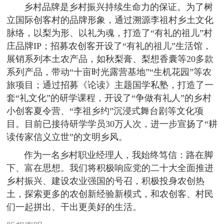
乡村品牌是乡村振兴持续生命力的保证。为了树
立国际创客村的品牌形象，通过溯源李祖村乡土文化
脉络，以梨为形、以礼为魂，打造了“有礼的祖儿”村
庄品牌IP；招募农创客开设了“有礼的祖儿”生活馆，
展销系列本土农产品，如秋梨膏、梨想香囊等20多款
系列产品，带动“十亩时光露营基地”“生机花园”等农
旅项目；通过招募《论读》主题国学私塾，打造了一
套“礼文化”的研学课程，开设了“争做有礼人”的乡村
小创客夏令营、“李祖乡约”沉浸式舞台剧等文化项
目。目前已接待研学学员30万人次，进一步宣扬了“耕
读传家信义立世”的文明乡风。
作为一名乡村职业经理人，我始终笃信：路在脚
下、富在思想。我们将积极响应党的二十大全面推进
乡村振兴、建设农业强国的号召，积极投身农创热
土，探索更多的农创新经验新模式，和农创客、村民
们一起拼出、干出更美好的生活。