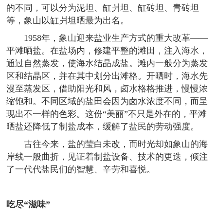
的不同，可以分为泥坦、缸爿坦、缸砖坦、青砖坦
等，象山以缸爿坦晒最为出名。
1958年，象山迎来盐业生产方式的重大改革——
平滩晒盐。在盐场内，修建平整的滩田，注入海水，
通过自然蒸发，使海水结晶成盐。滩内一般分为蒸发
区和结晶区，并在其中划分出滩格。开晒时，海水先
漫至蒸发区，借助阳光和风，卤水格格推进，慢慢浓
缩饱和。不同区域的盐田会因为卤水浓度不同，而呈
现出不一样的色彩。这份“美丽”不只是外在的，平滩
晒盐还降低了制盐成本，缓解了盐民的劳动强度。
古往今来，盐的莹白未改，而时光却如象山的海
岸线一般曲折，见证着制盐设备、技术的更迭，倾注
了一代代盐民们的智慧、辛劳和喜悦。
吃尽“滋味”