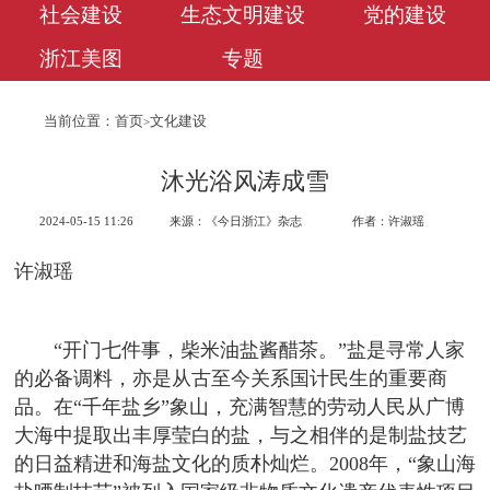
社会建设
生态文明建设
党的建设
浙江美图
专题
当前位置：
首页
文化建设
>
沐光浴风涛成雪
2024-05-15 11:26
来源：《今日浙江》杂志
作者：许淑瑶
许淑瑶
“开门七件事，柴米油盐酱醋茶。”盐是寻常人家
的必备调料，亦是从古至今关系国计民生的重要商
品。在“千年盐乡”象山，充满智慧的劳动人民从广博
大海中提取出丰厚莹白的盐，与之相伴的是制盐技艺
的日益精进和海盐文化的质朴灿烂。2008年，“象山海