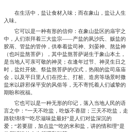
在生活中，盐让食材入味；而在象山，盐让人生
入味。
它可以是一种有形的信仰：在象山盐区的庙宇之
中，人们崇拜着三大盐宗——产盐的夙沙氏、贩盐的
胶鬲、管盐的管仲，供奉着盐司神、刘晏神、熬盐神
（也叫盐熬菩萨），其中盐熬菩萨诞生于象山本土，
是当地人可亲可敬的神灵；在逢年过节、神灵生日之
时，盐灶开烧、祭盐熬菩萨的仪式，热闹的盐司庙庙
会，以及平日里人们在挖土、打桩、造房等场景时撒
盐米以辟邪保平安的风俗等，无不寄托着人们诚挚的
期盼和祝福。
它也可以是一种无形的印记，落入当地人民的语
言之中：“一天不吃盐，吃饭不香甜；三天不吃盐，走
路软绵绵”“吃尽滋味盐最好”是人们对盐深沉的
爱；“若要甜，加点盐”“吃的米和盐，讲的情和理”是