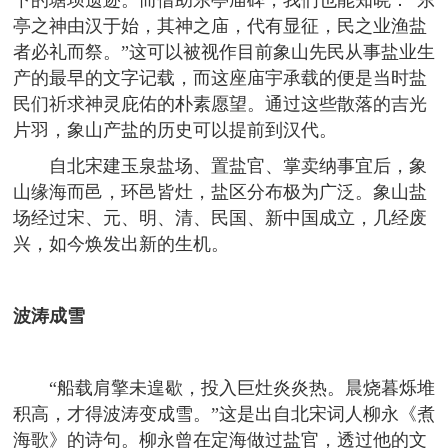
下的塘坝遗迹。而借助东亭庙碑，我们也能知晓：“东
亭之神由汉于始，其神之庙，代有显征，民之业渔盐
者必礼而祭。”这可以被视作目前象山先民从事盐业生
产的最早的文字记载，而这座庙宇承载的便是当时盐
民们祈求神灵庇佑的朴素愿望。通过这些散落的吉光
片羽，象山产盐的历史可以提前到汉代。
自北宋建玉泉盐场、置盐官、掌卖纳事宜后，象
山缘海而邑，环邑皆灶，盐区分布极为广泛。象山盐
场经过宋、元、明、清、民国、新中国成立，几经废
兴，如今焕发出新的生机。
波涛成雪
“船载肩擎未遑歇，投入巨灶炎炎热。晨烧暮烁堆
积高，才得波涛变成雪。”这是出自北宋词人柳永《煮
海歌》的诗句。柳永曾在定海做过盐官，透过他的文