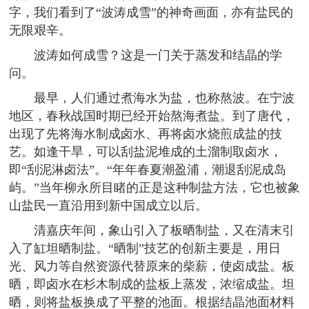
字，我们看到了“波涛成雪”的神奇画面，亦有盐民的
无限艰辛。
波涛如何成雪？这是一门关于蒸发和结晶的学
问。
最早，人们通过煮海水为盐，也称熬波。在宁波
地区，春秋战国时期已经开始熬海煮盐。到了唐代，
出现了先将海水制成卤水、再将卤水烧煎成盐的技
艺。如逢干旱，可以刮盐泥堆成的土溜制取卤水，
即“刮泥淋卤法”。“年年春夏潮盈浦，潮退刮泥成岛
屿。”当年柳永所目睹的正是这种制盐方法，它也被象
山盐民一直沿用到新中国成立以后。
清嘉庆年间，象山引入了板晒制盐，又在清末引
入了缸坦晒制盐。“晒制”技艺的创新主要是，用日
光、风力等自然资源代替原来的柴薪，使卤成盐。板
晒，即卤水在杉木制成的盐板上蒸发，浓缩成盐。坦
晒，则将盐板换成了平整的池面。根据结晶池面材料