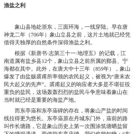
渔盐之利
象山县地处浙东，三面环海，一线穿陆。早在唐
神龙二年（706年）象山立县之前，这片土地就已经凭
借得天独厚的自然条件深得渔盐之利。
根据《新唐书·志第三十一·地理五》的记载，江
南道属有盐乡县12个，象山立县之前所属的鄞县、宁
海都在其中。此外，在唐大中十三年（859年），象山
爆发了由盐贩裘甫所率领的农民起义，被视为“唐末农
民大起义的先声”。裘甫起义的响应者大多是不堪征役
重负的盐民，这场轰轰烈烈的盐民斗争意味着象山在
当时就已经是重要的海盐产地。
而东亭庙和东亭庙碑的存在，将象山产盐的时间
线拉得更为悠长。东亭庙原在丹城东门外，庙前的路
叫作长塘路，它是象山历史上第一次围涂筑塘晒盐留