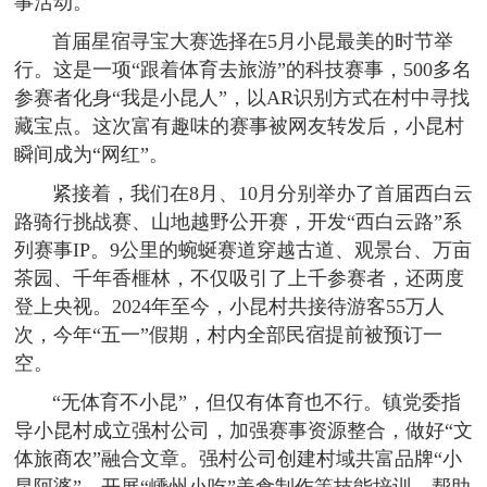
事活动。
首届星宿寻宝大赛选择在5月小昆最美的时节举
行。这是一项“跟着体育去旅游”的科技赛事，500多名
参赛者化身“我是小昆人”，以AR识别方式在村中寻找
藏宝点。这次富有趣味的赛事被网友转发后，小昆村
瞬间成为“网红”。
紧接着，我们在8月、10月分别举办了首届西白云
路骑行挑战赛、山地越野公开赛，开发“西白云路”系
列赛事IP。9公里的蜿蜒赛道穿越古道、观景台、万亩
茶园、千年香榧林，不仅吸引了上千参赛者，还两度
登上央视。2024年至今，小昆村共接待游客55万人
次，今年“五一”假期，村内全部民宿提前被预订一
空。
“无体育不小昆”，但仅有体育也不行。镇党委指
导小昆村成立强村公司，加强赛事资源整合，做好“文
体旅商农”融合文章。强村公司创建村域共富品牌“小
昆阿婆”，开展“嵊州小吃”美食制作等技能培训，帮助