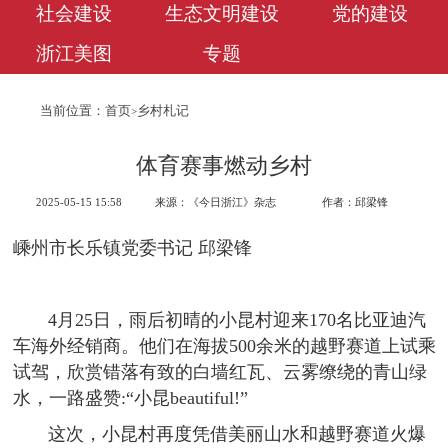
社会建设
生态文明建设
党的建设
浙江美图
专题
当前位置：
首页
乡村札记
>
体育赛事燃动乡村
2025-05-15 15:58
来源：《今日浙江》杂志
作者：邱梁锋
嵊州市长乐镇党委书记 邱梁锋
4月25日，雨后初晴的小昆村迎来170名比亚迪汽
车海外经销商。他们在海拔500余米的越野赛道上试乘
试驾，欣赏错落有致的白墙红瓦、云雾缭绕的青山绿
水，一路盛赞:“小昆beautiful!”
这次，小昆村再度凭借美丽山水和越野赛道火爆