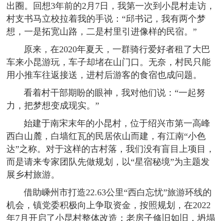
出圈。回想3年前的2月7日，我第一次到小昆村走访，
村支书马立校拉着我的手说：“邱书记，我有两个梦
想，一是拓宽山路，二是村里引进像样的民宿。”
原来，在2020年夏天，一群骑行爱好者租了大巴
车来小昆游玩，车子却堵在山门口。无奈，村民只能
用小推车往返接送，进村后游客的食宿也成问题。
看着村干部期盼的眼神，我对他们说：“一起努
力，把梦想变成现实。”
始建于南宋末年的小昆村，位于绍兴市第一高峰
西白山麓，白墙红瓦的民居依山而建，有江南“小色
达”之称。对于这样的古村落，我们没有盲目上项目，
而是请来专家团队先做规划，以“星宿秘境”为主题发
展乡村旅游。
借助嵊州市打造22.63公里“西白忘忧”旅游环线的
机会，镇党委积极向上争取资金，按照规划，在2022
年7月开启了小昆村整体改造：老房子修旧如旧，坍塌