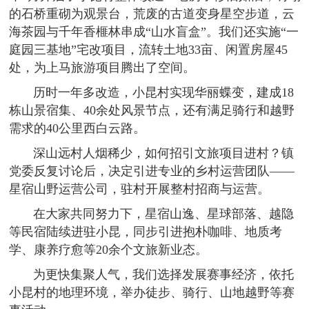
的石桥重砌为观景台，荒废的古道变身星空步道，云
海茶园与千年香榧林串成“山水盲盒”。我们还实施“一
庭园三基地”宅改项目，流转土地33亩、闲置房屋45
处，为上马旅游项目腾出了空间。
历时一年多改造，小昆村实现华丽蝶变，建成18
栋山景宿集、40余处风景节点，还有满足骑行和越野
需求的40公里西白云路。
深山远村人烟稀少，如何招引文旅项目进村？镇
党委反复讨论后，决定引进专业的乡村运营团队——
星宿山野运营公司，驻村开展整村招商与运营。
在大家共同努力下，星宿山逸、星球部落、越隐
等民宿陆续进驻小昆，同步引进抱朴咖啡、地质考
学、康养疗愈等20余个文旅新业态。
为更快集聚人气，我们选择发展赛事经济，依托
小昆村的地理环境，举办徒步、骑行、山地越野等赛