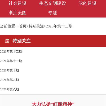
社会建设
生态文明建设
党的建设
浙江美图
专题
当前位置：
首页
>
特别关注
>
2025年第十二期
特别关注
2026年第十二期
2026年第十一期
2026年第十期
2026年第九期
2026年第八期
2026年第七期
大力弘扬“红船精神”