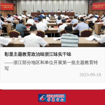
2025年第六期
2025年第五期
2025年第三,四期
2025年第二期
2025年第一期
彰显主题教育政治味浙江味实干味
2024年第二十四期
——浙江部分地区和单位开展第一批主题教育特
2024年第二十三期
写
2024年第二十二期
2023-09-18
2024年第二十一期
2024年第二十期
2024年第十九期