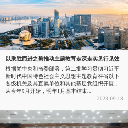
2025年第十八期
2025年第十七期
2025年第十六期
2025年第十五期
2025年第十四期
2025年第十三期
以乘胜而进之势推动主题教育走深走实见行见效
根据党中央和省委部署，第二批学习贯彻习近平
2025年第十二期
新时代中国特色社会主义思想主题教育在省以下
2025年第十一期
各级机关及其直属单位和其他基层党组织开展，
从今年9月开始，明年1月基本结束...
2025年第十期
2023-09-18
2025年第九期
2025年第八期
2025年第七期