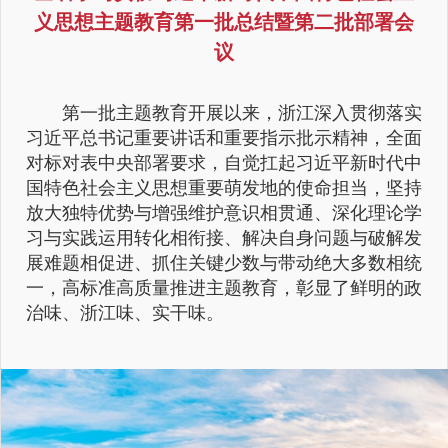
2026年第六期
义思想主题教育第一批总结暨第二批部署会
议
2026年第四,五期
2026年第三期
第一批主题教育开展以来，浙江深入贯彻落实
2026年第二期
习近平总书记重要讲话和重要指示批示精神，全面
对标对表中央部署要求，自觉扛起习近平新时代中
2026年第一期
国特色社会主义思想重要萌发地的使命担当，坚持
2025年第二十四期
放大独特优势与增强维护意识相贯通、深化理论学
习与实践运用转化相衔接、解决自身问题与破解发
2025年第二十三期
展难题相促进、抓住关键少数与带动绝大多数相统
一，高标准高质量推进主题教育，彰显了鲜明的政
2025年第二十二期
治味、浙江味、实干味。
2025年第二十一期
2025年第二十期
2025年第十九期