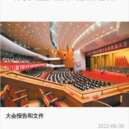
2026年第六期
2026年第四,五期
2026年第三期
2026年第二期
2026年第一期
2025年第二十四期
2025年第二十三期
2025年第二十二期
2025年第二十一期
2025年第二十期
大会报告和文件
2025年第十九期
2022-06-30