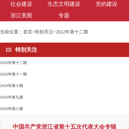
社会建设
生态文明建设
党的建设
浙江美图
专题
当前位置：
首页
>
特别关注
>
2022年第十二期
特别关注
2026年第十二期
2026年第十一期
2026年第十期
2026年第九期
2026年第八期
2026年第七期
中国共产党浙江省第十五次代表大会专辑