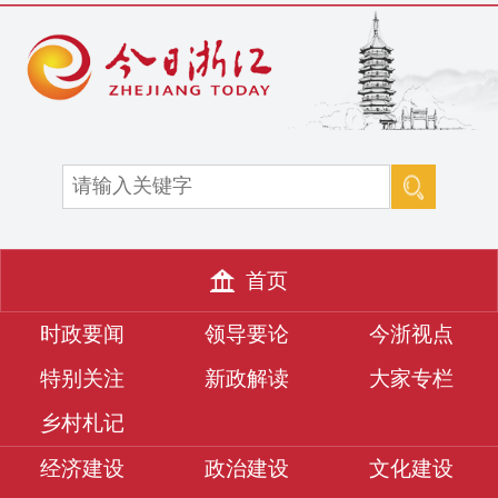
首页
时政要闻
领导要论
今浙视点
特别关注
新政解读
大家专栏
乡村札记
经济建设
政治建设
文化建设