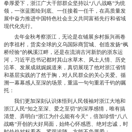
拳厚爱下，浙江广大干部群众坚持以“八八战略”为统
领，一张蓝图绘到底、一任接着一任干，在高质量发
展中奋力推进中国特色社会主义共同富裕先行和省域
现代化先行。
去年金秋考察浙江，无论是在铺展乡村振兴画卷
的李祖村，货卖全球的义乌国际商贸城、创造发扬“枫
桥经验”的枫溪江畔，还是在流淌古河新韵的浙东运
河，习近平总书记都对其山水草木、风土人情、历史
沿革、发展成就娓娓道来，真切展现了他对浙江省情
和基层实践的了然于胸，对人民群众的关心关爱。循
溯一幕幕感人至深的场景，重温一句句重若千钧的嘱
托：
我们更加深刻认识体悟到人民领袖对浙江大地和
浙江人民“知之至深、爱之至切”的深厚感情，唯有搞
清楚、弄明白“浙江为什么能有今天”，倍加珍惜“八八
战略”开创的大好局面，始终心怀感恩、绝对忠诚，时
时处处对标看齐、紧跟追随，方能不负厚爱；