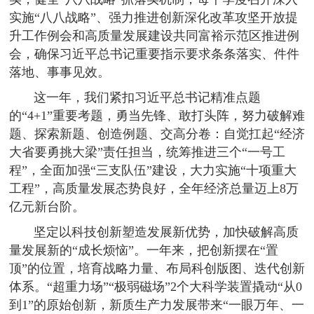
实施“八八战略”、强力推进创新深化改革攻坚开放提
升工作例会和高质量发展建设共同富裕示范区推进例
会，确保习近平总书记重要指示要求条条落实、件件
落地、事事见效。
这一年，我们紧扣习近平总书记精准点题
的“4+1”重要考题，勇当先锋、敢打头阵，努力破解难
题、探索新题、创造例题、交高分卷：自觉扛起“经济
大省要勇挑大梁”责任担当，统筹推进三个“一号工
程”，全面加强“三支队伍”建设，大力实施“十项重大
工程”，高质量发展态势良好，全年经济总量迈上8万
亿元新台阶。
坚定以科技创新塑造发展新优势，加快破解高质
量发展新的“成长烦恼”。一年来，把创新摆在“置
顶”的位置，培育战略力量、布局科创版图、迭代创新
体系。“超重力场”“极弱磁场”2个大科学装置撬动“从0
到1”的原始创新，新质生产力发展带来“一眼万年、一