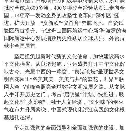
章重笔浓墨，各领域各方面改革取得新突破，累计获
批改革试点600多项，400多项改革经验从浙江走向全
国，14项牵一发动全身的攻坚性改革向“深水区”挺
进。扩大开放，“义新欧”“义甬舟”奔腾飞驰、自贸试
验区昂首提升、宁波舟山国际航运中心新华·波罗的海
国际航运中心发展指数历史性跃居全球八强、外贸贡
献率全国居首。
坚定担负起新时代新的文化使命，加快建设高水
平文化强省。从良渚起笔，亚运盛典打开中华文化辉
映古今、光耀中西的一扇窗，“良渚论坛”呈现世界文
明百花园里“各美其美、美美与共”的繁花，世界互联
网大会乌镇峰会照亮全球数字文明发展之路。从文脉
入手叩开历史之门，考古“启明星”计划加快推进，唤
起文化“血脉觉醒”，融于人文经济，“文化味”的烟火
气在市井升腾萦绕，中国式现代化浙江实践的文化根
基越扎越深。
坚定加强党的全面领导和全面加强党的建设，加