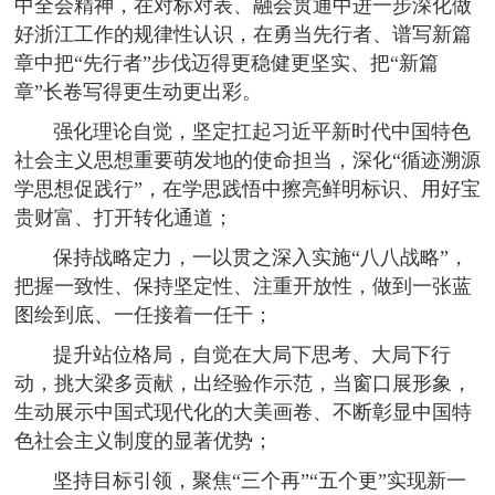
中全会精神，在对标对表、融会贯通中进一步深化做
好浙江工作的规律性认识，在勇当先行者、谱写新篇
章中把“先行者”步伐迈得更稳健更坚实、把“新篇
章”长卷写得更生动更出彩。
强化理论自觉，坚定扛起习近平新时代中国特色
社会主义思想重要萌发地的使命担当，深化“循迹溯源
学思想促践行”，在学思践悟中擦亮鲜明标识、用好宝
贵财富、打开转化通道；
保持战略定力，一以贯之深入实施“八八战略”，
把握一致性、保持坚定性、注重开放性，做到一张蓝
图绘到底、一任接着一任干；
提升站位格局，自觉在大局下思考、大局下行
动，挑大梁多贡献，出经验作示范，当窗口展形象，
生动展示中国式现代化的大美画卷、不断彰显中国特
色社会主义制度的显著优势；
坚持目标引领，聚焦“三个再”“五个更”实现新一