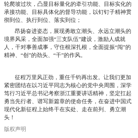
轮爬坡过坎，凸显目标量化的牵引功能、目标实化的
承接功能、目标具体化的督导功能，以钉钉子精神贯
彻到位、执行到位、落实到位；
昂扬奋进姿态，展现勇敢立潮头、永远立潮头的
境界风采，全面加强“三支队伍”建设，激励人成就
人，干对事善成事，守住根深扎根，全面提振“闯”的
精神、“创”的劲头、“干”的作风。
征程万里风正劲，重任千钧再出发。让我们更加
紧密团结在以习近平同志为核心的党中央周围，深学
笃行习近平总书记考察浙江重要讲话精神，坚定扛起
勇当先行者、谱写新篇章的使命任务，在奋进中国式
现代化新征程上始终干在实处、走在前列、勇立潮
头！
版权声明